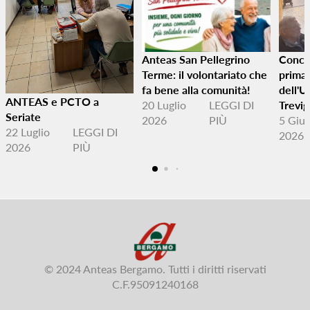
Anteas San Pellegrino
Conclu
Terme: il volontariato che
primav
fa bene alla comunità!
dell'U
ANTEAS e PCTO a
20 Luglio
LEGGI DI
Trevig
Seriate
2026
PIÙ
5 Giu
22 Luglio
LEGGI DI
2026
2026
PIÙ
© 2024 Anteas Bergamo. Tutti i diritti riservati
C.F.95091240168‍‍